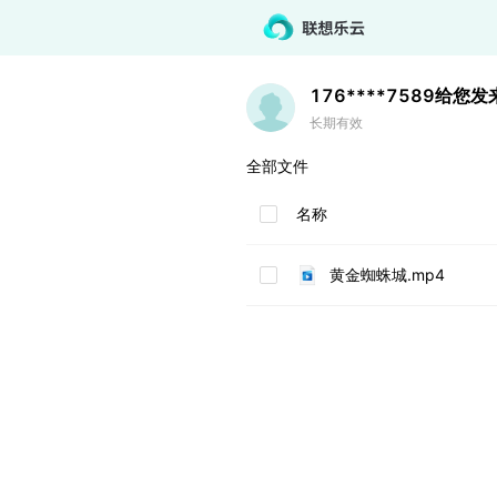
176****7589
给您发
长期有效
全部文件
名称
黄金蜘蛛城.mp4