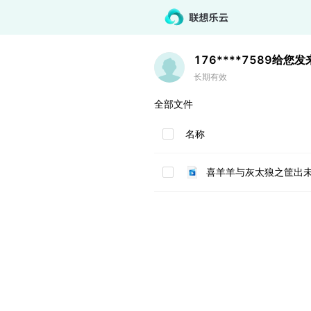
176****7589
给您发
长期有效
全部文件
名称
喜羊羊与灰太狼之筐出未